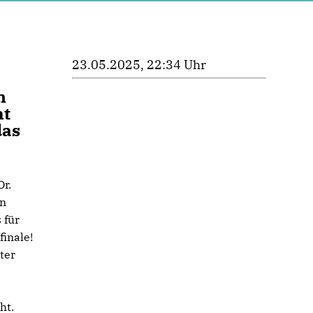
23.05.2025, 22:34 Uhr
n
ht
das
r.
en
 für
finale!
ter
ht.