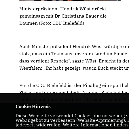
Ministerpräsident Hendrik Wüst drückt
gemeinsam mit Dr. Christiana Bauer die
Daumen (Foto: CDU Bielefeld)
Auch Ministerpräsident Hendrik Wüst würdigte di
stolz, dass ein Team aus unserem Land im Finale 
dass verdient Respekt“, sagte Wüst. Er sieht in d
Westfalen: „Ihr habt gezeigt, was in Euch steckt 
Für die CDU Bielefeld ist der Finaltag ein sportl
Stolzes auf die Heimatstadt. Arminia Bielefeld ha
sondern auch die Herzen der Menschen in der Re
Cookie Hinweis
Diese Webseite verwendet Cookies, die notwendig si
Webangebot zu verbessern (Website-Optmierung). Fü
IMPRESSUM
DATENSCHUTZ
jederzeit widerrufen. Weitere Informationen finden