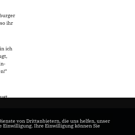
oburger
so ihr
in ich
ugt,
in-
n!“
s
ugt,
enste von Drittanbietern, die uns helfen, unser
Einwilligung. Ihre Einwilligung können Sie