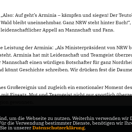
Also: Auf geht’s Arminia – kämpfen und siegen! Der Teut
Wald bleibt uneinnehmbar. Ganz NRW steht hinter Euch!“, 
leidenschaftlicher Appell an Mannschaft und Fans.
e Leistung der Arminia: „Als Ministerpräsident von NRW b
steht. Arminia hat mit Leidenschaft und Teamgeist überze
er Mannschaft einen würdigen Botschafter für ganz Nordrhe
und könnt Geschichte schreiben. Wir drücken fest die Daume
iches Großereignis und zugleich ein emotionaler Moment de
t mit Einsatz, Mut und Teamgeist nicht nur sportlich überze
gion gewonnen.
nd, um die Webseite zu nutzen. Weiterhin verwenden wir Di
r die Verwendung bestimmter Dienste, benötigen wir Ihre 
CDU Nordrhein-Westfalen
 Sie in unserer
Datenschutzerklärung
.