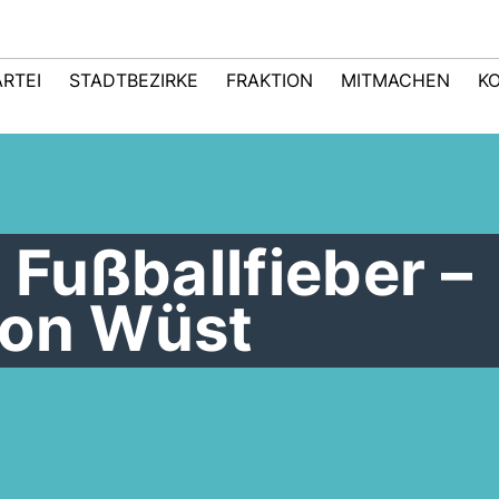
ARTEI
STADTBEZIRKE
FRAKTION
MITMACHEN
K
 Fußballfieber –
von Wüst