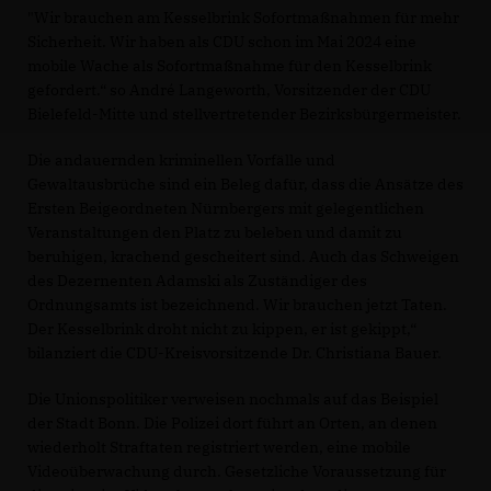
"Wir brauchen am Kesselbrink Sofortmaßnahmen für mehr
Sicherheit. Wir haben als CDU schon im Mai 2024 eine
mobile Wache als Sofortmaßnahme für den Kesselbrink
gefordert.“ so André Langeworth, Vorsitzender der CDU
Bielefeld-Mitte und stellvertretender Bezirksbürgermeister.
Die andauernden kriminellen Vorfälle und
Gewaltausbrüche sind ein Beleg dafür, dass die Ansätze des
Ersten Beigeordneten Nürnbergers mit gelegentlichen
Veranstaltungen den Platz zu beleben und damit zu
beruhigen, krachend gescheitert sind. Auch das Schweigen
des Dezernenten Adamski als Zuständiger des
Ordnungsamts ist bezeichnend. Wir brauchen jetzt Taten.
Der Kesselbrink droht nicht zu kippen, er ist gekippt,“
bilanziert die CDU-Kreisvorsitzende Dr. Christiana Bauer.
Die Unionspolitiker verweisen nochmals auf das Beispiel
der Stadt Bonn. Die Polizei dort führt an Orten, an denen
wiederholt Straftaten registriert werden, eine mobile
Videoüberwachung durch. Gesetzliche Voraussetzung für