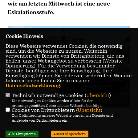
wie am letzten Mittwoch ist eine neue
Eskalationsstufe.
Cookie Hinweis
Diese Webseite verwendet Cookies, die notwendig
sind, um die Webseite zu nutzen. Weiterhin
verwenden wir Dienste von Drittanbietern, die uns
helfen, unser Webangebot zu verbessern (Website-
Optmierung). Für die Verwendung bestimmter
Dienste, benötigen wir Ihre Einwilligung. Ihre
Einwilligung können Sie jederzeit widerrufen. Weitere
Informationen finden Sie in unserer
Datenschutzerklärung
.
Technisch notwendige Cookies (
Übersicht
)
Die notwendigen Cookies werden allein für den
ordnungsgemäßen Gebrauch der Webseite benötigt.
Cookies von Drittanbietern (
Übersicht
)
CDU fordert auf dem Kesselbrink Sofortmaßnahmen für
Zur Optimierung unserer Webseite binden wir Dienste und
Angebote von Drittanbietern ein.
mehr Sicherheit. (Foto: Lange)
Alle akzeptieren
Auswahl speichern