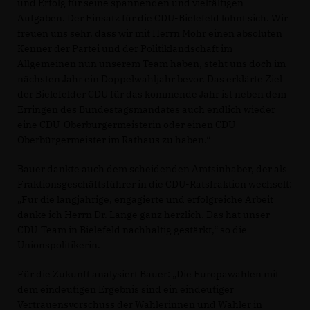
und Erfolg für seine spannenden und vielfältigen
Aufgaben. Der Einsatz für die CDU-Bielefeld lohnt sich. Wir
freuen uns sehr, dass wir mit Herrn Mohr einen absoluten
Kenner der Partei und der Politiklandschaft im
Allgemeinen nun unserem Team haben, steht uns doch im
nächsten Jahr ein Doppelwahljahr bevor. Das erklärte Ziel
der Bielefelder CDU für das kommende Jahr ist neben dem
Erringen des Bundestagsmandates auch endlich wieder
eine CDU-Oberbürgermeisterin oder einen CDU-
Oberbürgermeister im Rathaus zu haben.“
Bauer dankte auch dem scheidenden Amtsinhaber, der als
Fraktionsgeschäftsführer in die CDU-Ratsfraktion wechselt:
Für die langjährige, engagierte und erfolgreiche Arbeit
danke ich Herrn Dr. Lange ganz herzlich. Das hat unser
CDU-Team in Bielefeld nachhaltig gestärkt,“ so die
Unionspolitikerin.
Für die Zukunft analysiert Bauer: „Die Europawahlen mit
dem eindeutigen Ergebnis sind ein eindeutiger
Vertrauensvorschuss der Wählerinnen und Wähler in