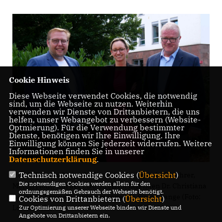
Cookie Hinweis
Diese Webseite verwendet Cookies, die notwendig
sind, um die Webseite zu nutzen. Weiterhin
verwenden wir Dienste von Drittanbietern, die uns
helfen, unser Webangebot zu verbessern (Website-
Optmierung). Für die Verwendung bestimmter
Dienste, benötigen wir Ihre Einwilligung. Ihre
Einwilligung können Sie jederzeit widerrufen. Weitere
Informationen finden Sie in unserer
Datenschutzerklärung
.
Technisch notwendige Cookies (
Übersicht
)
Herzlich begrüßt wurde der neue Kreisgeschäftsführer,
Die notwendigen Cookies werden allein für den
Martin Mohr, von der CDU-Kreisvorsitzenden Dr. Christiana
ordnungsgemäßen Gebrauch der Webseite benötigt.
Bauer und seinem Amtsvorgänger Dr. Simon Lange (Foto:
Cookies von Drittanbietern (
Übersicht
)
Löwenstein)
Zur Optimierung unserer Webseite binden wir Dienste und
Angebote von Drittanbietern ein.