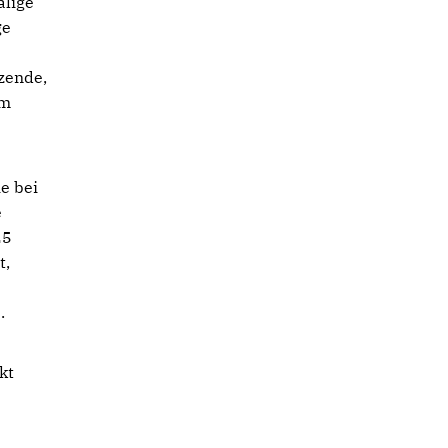
alige
ge
zende,
im
e bei
e
25
t,
.
kt