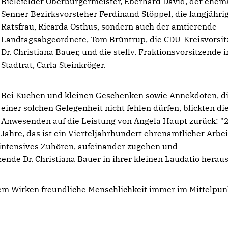
Bielefelder Oberbürgermeister, Eberhard David, der ehem
Senner Bezirksvorsteher Ferdinand Stöppel, die langjähri
Ratsfrau, Ricarda Osthus, sondern auch der amtierende
Landtagsabgeordnete, Tom Brüntrup, die CDU-Kreisvorsit
Dr. Christiana Bauer, und die stellv. Fraktionsvorsitzende 
Stadtrat, Carla Steinkröger.
Bei Kuchen und kleinen Geschenken sowie Annekdoten, di
einer solchen Gelegenheit nicht fehlen dürfen, blickten di
Anwesenden auf die Leistung von Angela Haupt zurück: "
Jahre, das ist ein Vierteljahrhundert ehrenamtlicher Arbei
 intensives Zuhören, aufeinander zugehen und
ende Dr. Christiana Bauer in ihrer kleinen Laudatio heraus
inem Wirken freundliche Menschlichkeit immer im Mittelpun