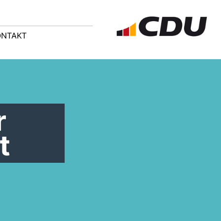
ONTAKT
r
t