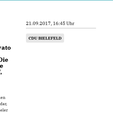
21.09.2017, 16:45 Uhr
CDU BIELEFELD
vato
Die
le
,
len
dar,
ieler