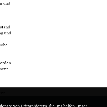
en und
lstand
ng und
Höhe
werden
ement
ter.
enste von Drittanbietern, die uns helfen, unser