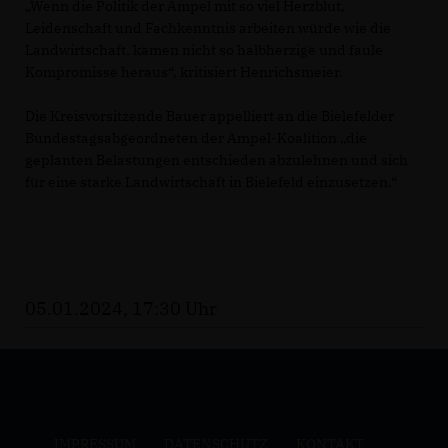
Wenn die Politik der Ampel mit so viel Herzblut,
Leidenschaft und Fachkenntnis arbeiten würde wie die
Landwirtschaft, kämen nicht so halbherzige und faule
Kompromisse heraus“, kritisiert Henrichsmeier.
Die Kreisvorsitzende Bauer appelliert an die Bielefelder
Bundestagsabgeordneten der Ampel-Koalition „die
geplanten Belastungen entschieden abzulehnen und sich
für eine starke Landwirtschaft in Bielefeld einzusetzen.“
05.01.2024, 17:30 Uhr
IMPRESSUM
DATENSCHUTZ
KONTAKT