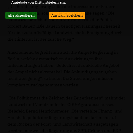
Angebote von Drittanbietern ein.
Die Bundesregierung sollte die Interessen der Bauern
nicht ignorieren, sondern jeden Tag Danke sagen.“ Die
Alle akzeptieren
Auswahl speichern
Landwirte brauchen zudem Vertrauen von der Politik
fordert Bauer: „Die Bauern benötigen Planungssicherheit
für eine zukunftsfähige Landwirtschaft. Enteignung durch
die Hintertür ist der falsche Weg.“
Anscheinend begreift nun auch die Ampel-Regierung in
Berlin, welche dramatischen Auswirkungen ihre
Entscheidungen haben. „Jedoch ist das aktuelle Angebot
der Ampel nicht akzeptabel. Die Ankündigungen gehen
nicht weit genug“, so Bauer. Die Streichungen müssen
komplett zurückgenommen werden.
Die Politik muss die Zeichen der Zeit erkennen“, mahnt der
Landwirt und Vorsitzende des CDU-Agrarausschusses
Bielefeld Bernd Henrichsmeier. „Die verfehlte Finanz- und
Haushaltspolitik der Regierungskoalition darf nicht auf
dem Rücken der Forst- und Landwirtschaft ausgetragen
werden, nur weil die Regierung aus SPD, Grünen und FDP