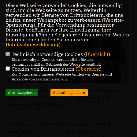
Diese Webseite verwendet Cookies, die notwendig
sind, um die Webseite zu nutzen. Weiterhin
verwenden wir Dienste von Drittanbietern, die uns
helfen, unser Webangebot zu verbessern (Website-
Optmierung). Für die Verwendung bestimmter
Dienste, benötigen wir Ihre Einwilligung. Ihre
Einwilligung können Sie jederzeit widerrufen. Weitere
Informationen finden Sie in unserer
Datenschutzerklärung
.
Technisch notwendige Cookies (
Übersicht
)
Die notwendigen Cookies werden allein für den
ordnungsgemäßen Gebrauch der Webseite benötigt.
Cookies von Drittanbietern (
Übersicht
)
Zur Optimierung unserer Webseite binden wir Dienste und
Angebote von Drittanbietern ein.
CDU-Chefin Dr. Christiana Bauer, Dr. Reinhard Meyer zu
Alle akzeptieren
Auswahl speichern
Bentrup und die Vorsitzende der CDU-Heepen Elke
Grünewald. (Foto: CDU/Lange)
Im Rahmen der Mitgliederversammlung der CDU Heepen
wurde Meyer zu Bentrup für seine langjährige