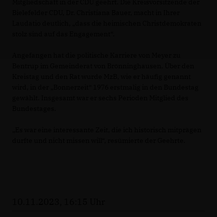
Mitgliedschaft in der CDU geehrt. Die Kreisvorsitzende der
Bielefelder CDU, Dr. Christiana Bauer, macht in Ihrer
Laudatio deutlich, „dass die heimischen Christdemokraten
stolz sind auf das Engagement“.
Angefangen hat die politische Karriere von Meyer zu
Bentrup im Gemeinderat von Brönninghausen. Über den
Kreistag und den Rat wurde MzB, wie er häufig genannt
wird, in der „Bonnerzeit“ 1976 erstmalig in den Bundestag
gewählt. Insgesamt war er sechs Perioden Mitglied des
Bundestages.
Es war eine interessante Zeit, die ich historisch mitprägen
durfte und nicht missen will“, resümierte der Geehrte.
10.11.2023, 16:15 Uhr