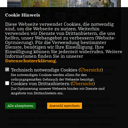
Cookie Hinweis
Diese Webseite verwendet Cookies, die notwendig
sind, um die Webseite zu nutzen. Weiterhin
verwenden wir Dienste von Drittanbietern, die uns
helfen, unser Webangebot zu verbessern (Website-
Optmierung). Für die Verwendung bestimmter
Dienste, benötigen wir Ihre Einwilligung. Ihre
Einwilligung können Sie jederzeit widerrufen. Weitere
Informationen finden Sie in unserer
Datenschutzerklärung
.
Artur-Ladebeck-Straße ist intensiv genutzt. Busse stehen
Technisch notwendige Cookies (
Übersicht
)
häufig im Stau. Rettungswagen müssen die "Bike-Lane"
Die notwendigen Cookies werden allein für den
ordnungsgemäßen Gebrauch der Webseite benötigt.
nutzen (Foto: Thomas F. Starke)"
Cookies von Drittanbietern (
Übersicht
)
Zur Optimierung unserer Webseite binden wir Dienste und
Angebote von Drittanbietern ein.
In den vielen Bürgerbeteiligungen zur Verengung der
Straße wurden genau die Probleme, die wir in den letzten
Alle akzeptieren
Auswahl speichern
Tagen und Wochen gesehen haben mehrfach
angesprochen. Aber die Sorgen und Alternativvorschläge
der Anlieger und Anwohner wurden ignoriert,“ erinnert