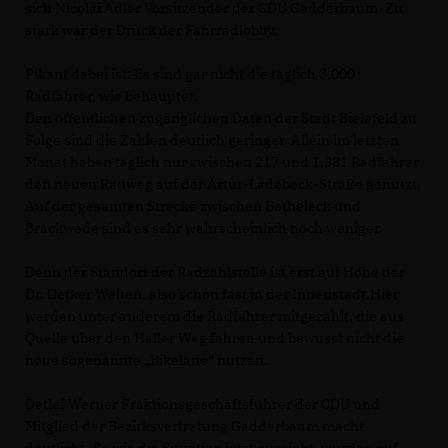
sich Nicolai Adler Vorsitzender der CDU Gadderbaum. Zu
stark war der Druck der Fahrradlobby.
Pikant dabei ist: Es sind gar nicht die täglich 3.000
Radfahrer, wie behauptet.
Den öffentlichen zugänglichen Daten der Stadt Bielefeld zu
Folge sind die Zahlen deutlich geringer. Allein im letzten
Monat haben täglich nur zwischen 217 und 1.331 Radfahrer
den neuen Radweg auf der Artur-Ladebeck-Straße genutzt.
Auf der gesamten Strecke zwischen Betheleck und
Brackwede sind es sehr wahrscheinlich noch weniger.
Denn der Standort der Radzählstelle ist erst auf Höhe der
Dr. Oetker Welten, also schon fast in der Innenstadt.Hier
werden unter anderem die Radfahrer mitgezählt, die aus
Quelle über den Haller Weg fahren und bewusst nicht die
neue sogenannte „Bikelane“ nutzen.
Detlef Werner Fraktionsgeschäftsführer der CDU und
Mitglied der Bezirksvertretung Gadderbaum macht