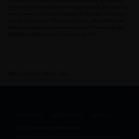
deutlich: „So wie die Situation jetzt aussieht, wurden auf
Basis von falschen Zahlen Fakten geschaffen. Dies führt zu
einer massiven Beeinträchtigung der Anlieger, Anwohner
und Berufspendler.“ Werner verspricht: „Wir werden der
Sache nachgehen und erwarten von der Verwaltung eine
ehrliche Aufklärung der Umstände vor Ort!“
08.11.2023, 18:16 Uhr
IMPRESSUM
DATENSCHUTZ
KONTAKT
CDU Nordrhein-Westfalen