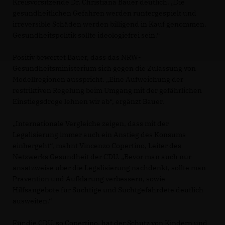
Kreisvorsitzende Dr. Christiana Bauer deutlich. „Die
gesundheitlichen Gefahren werden runtergespielt und
irreversible Schäden werden billigend in Kauf genommen.
Gesundheitspolitik sollte ideologiefrei sein.“
Positiv bewertet Bauer, dass das NRW-
Gesundheitsministerium sich gegen die Zulassung von
Modellregionen ausspricht. „Eine Aufweichung der
restriktiven Regelung beim Umgang mit der gefährlichen
Einstiegsdroge lehnen wir ab“, ergänzt Bauer.
Internationale Vergleiche zeigen, dass mit der
Legalisierung immer auch ein Anstieg des Konsums
einhergeht“, mahnt Vincenzo Copertino, Leiter des
Netzwerks Gesundheit der CDU. „Bevor man auch nur
ansatzweise über die Legalisierung nachdenkt, sollte man
Prävention und Aufklärung verbessern, sowie
Hilfsangebote für Süchtige und Suchtgefährdete deutlich
ausweiten.“
Für die CDU, so Copertino, hat der Schutz von Kindern und