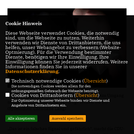
Cookie Hinweis
Diese Webseite verwendet Cookies, die notwendig
sind, um die Webseite zu nutzen. Weiterhin
verwenden wir Dienste von Drittanbietern, die uns
helfen, unser Webangebot zu verbessern (Website-
Optmierung). Für die Verwendung bestimmter
Dienste, benötigen wir Ihre Einwilligung. Ihre
Einwilligung können Sie jederzeit widerrufen. Weitere
Informationen finden Sie in unserer
Datenschutzerklärung
.
Technisch notwendige Cookies (
Übersicht
)
Die notwendigen Cookies werden allein für den
ordnungsgemäßen Gebrauch der Webseite benötigt.
Cookies von Drittanbietern (
Übersicht
)
Eine Aufweichung der restriktiven Regelung beim Umgang
Zur Optimierung unserer Webseite binden wir Dienste und
mit der gefährlichen Einstiegsdroge lehnen wir ab.
Angebote von Drittanbietern ein.
(Symbolfoto: Christiane Lang)
Alle akzeptieren
Auswahl speichern
Das ist ein falsches Signal und gefährlich“, macht die CDU-