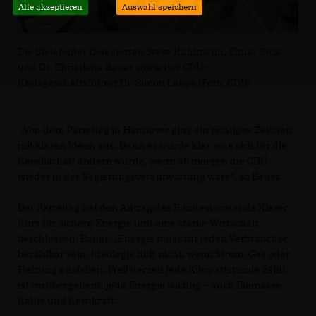
Alle akzeptieren
Auswahl speichern
Die Bielefelder Delegierten Steve Kuhlmann, Elmar Brok
und Dr. Christiana Bauer sowie der CDU-
Kreisgeschäftsführer Dr. Simon Lange (Foto: CDU)
Von dem Parteitag in Hannover ging ein richtiges Zeichen
mit klaren Ideen aus. Denn es wurde klar, was sich für die
Gesellschaft ändern würde, wenn ab morgen die CDU
wieder in der Regierungsverantwortung wäre“, so Bauer.
Der Parteitag hat den Antrag des Bundesvorstands Klarer
Kurs für sichere Energie und eine starke Wirtschaft
beschlossen. Bauer: „Energie muss für jeden Verbraucher
bezahlbar sein. Ideologie hilft nicht, wenn Strom, Gas oder
Heizung ausfallen. Weil derzeit jede Kilowattstunde zählt,
ist vorübergehend jede Energie wichtig – auch Biomasse,
Kohle und Kernkraft.“