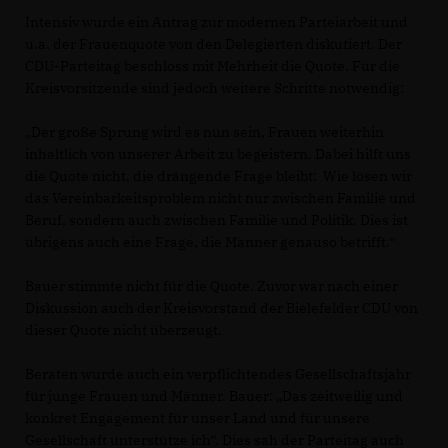
Intensiv wurde ein Antrag zur modernen Parteiarbeit und
u.a. der Frauenquote von den Delegierten diskutiert. Der
CDU-Parteitag beschloss mit Mehrheit die Quote. Für die
Kreisvorsitzende sind jedoch weitere Schritte notwendig:
Der große Sprung wird es nun sein, Frauen weiterhin
inhaltlich von unserer Arbeit zu begeistern. Dabei hilft uns
die Quote nicht, die drängende Frage bleibt: Wie lösen wir
das Vereinbarkeitsproblem nicht nur zwischen Familie und
Beruf, sondern auch zwischen Familie und Politik. Dies ist
übrigens auch eine Frage, die Männer genauso betrifft.“
Bauer stimmte nicht für die Quote. Zuvor war nach einer
Diskussion auch der Kreisvorstand der Bielefelder CDU von
dieser Quote nicht überzeugt.
Beraten wurde auch ein verpflichtendes Gesellschaftsjahr
für junge Frauen und Männer. Bauer: „Das zeitweilig und
konkret Engagement für unser Land und für unsere
Gesellschaft unterstütze ich“. Dies sah der Parteitag auch