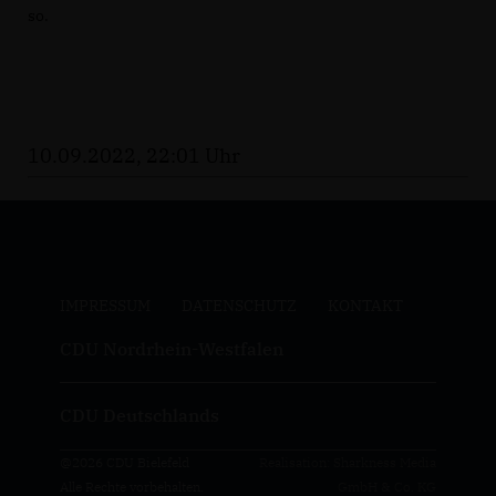
so.
10.09.2022, 22:01 Uhr
IMPRESSUM
DATENSCHUTZ
KONTAKT
CDU Nordrhein-Westfalen
CDU Deutschlands
@2026 CDU Bielefeld
Realisation: Sharkness Media
Alle Rechte vorbehalten.
GmbH & Co. KG