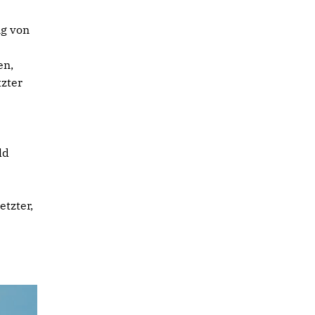
ng von
en,
zter
ld
etzter,