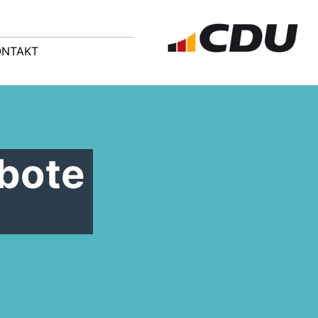
ONTAKT
rbote