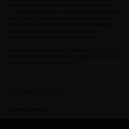
den vergangenen Jahren waren bereits Bundespräsident
a.D., Christian Wulff, oder der ehemalige Bürgermeister der
Stadt Hamburg, Ole von Beust, als Festredner eingeladen.
Neben der Einordnung aktueller politischer Entwicklung
lädt die CDU bei einem kleinen Imbiss zu netten
Gesprächen und persönlichem Austausch ein.
Auch in diesem Jahr rechnet die Bielefelder CDU mit über
300 Gästen und bittet um Anmeldung unter info@cdu-bi.de
oder telefonisch unter 0521 / 520 87 10.
16.01.2018, 15:06 Uhr
CDU BIELEFELD