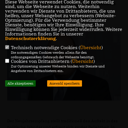
Diese Webseite verwendet Cookies, die notwendig
Arbeitgeberverbände (BDA), in Bielefeld zu
sind, um die Webseite zu nutzen. Weiterhin
verwenden wir Dienste von Drittanbietern, die uns
Gast sein.
helfen, unser Webangebot zu verbessern (Website-
Optmierung). Für die Verwendung bestimmter
Dienste, benötigen wir Ihre Einwilligung. Ihre
Einwilligung können Sie jederzeit widerrufen. Weitere
Informationen finden Sie in unserer
Datenschutzerklärung
.
Technisch notwendige Cookies (
Übersicht
)
Die notwendigen Cookies werden allein für den
ordnungsgemäßen Gebrauch der Webseite benötigt.
Cookies von Drittanbietern (
Übersicht
)
Zur Optimierung unserer Webseite binden wir Dienste und
Angebote von Drittanbietern ein.
Alle akzeptieren
Auswahl speichern
Der Neujahrsempfang stellt traditionell den Auftakt in das
politische Jahr dar und erfreut sich großer Beliebtheit. In