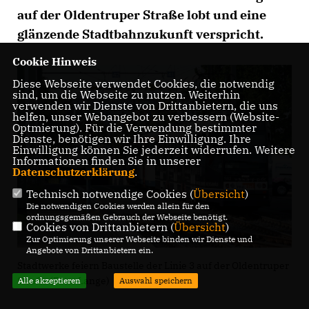
auf der Oldentruper Straße lobt und eine
glänzende Stadtbahnzukunft verspricht.
Cookie Hinweis
Diese Webseite verwendet Cookies, die notwendig
sind, um die Webseite zu nutzen. Weiterhin
verwenden wir Dienste von Drittanbietern, die uns
helfen, unser Webangebot zu verbessern (Website-
Optmierung). Für die Verwendung bestimmter
Dienste, benötigen wir Ihre Einwilligung. Ihre
Einwilligung können Sie jederzeit widerrufen. Weitere
Informationen finden Sie in unserer
Datenschutzerklärung
.
Technisch notwendige Cookies (
Übersicht
)
Die notwendigen Cookies werden allein für den
ordnungsgemäßen Gebrauch der Webseite benötigt.
Cookies von Drittanbietern (
Übersicht
)
Zur Optimierung unserer Webseite binden wir Dienste und
Angebote von Drittanbietern ein.
Stadtwerke feiern Baustelle der Linie 3 auf der Oldentruper
Straße (Foto: Lange)
Alle akzeptieren
Auswahl speichern