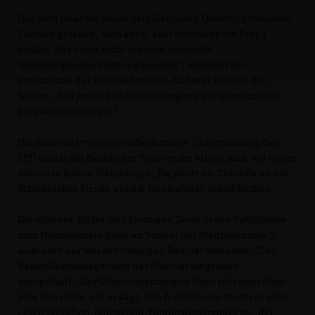
Das wird zwar vor allem dem Genossen Oberbürgermeister
Clausen gefallen, man kann aber durchaus die Frage
stellen, ob es sich nicht um eine verdeckte
Wahlkampfunterstützung handelt“, kritisiert der
Vorsitzende der Bielefelder CDU, Andreas Rüther, die
Aktion: „Auf jeden Fall hat der Vorgang ein Geschmäckle,
ein ziemliches sogar.“
Die mehr oder weniger offenkundige Unterstützung der
SPD durch die Bielefelder Stadtwerke erlebe man seit vielen
Jahren in jedem Wahlkampf: „Da pfeift die Zentrale an der
Schildescher Straße auf die Neutralität“, tadelt Rüther.
Die schönen Bilder und blumigen Texte in der Publikation
zum Hochbahnsteigbau im Verlauf der Stadtbahnlinie 3
solle aber nur von der traurigen Realität ablenken: „Das
Baustellenmanagement der Stadt ist insgesamt
mangelhaft: „Der Oberbürgermeister freut sich zwar über
jede Baustelle, wie er sagt, den Autofahrern mutet er aber
einen täglichen Baustellen-Hindernisparcours zu, der