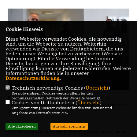
Cookie Hinweis
Diese Webseite verwendet Cookies, die notwendig
sind, um die Webseite zu nutzen. Weiterhin
verwenden wir Dienste von Drittanbietern, die uns
helfen, unser Webangebot zu verbessern (Website-
Optmierung). Für die Verwendung bestimmter
Dienste, benötigen wir Ihre Einwilligung. Ihre
Einwilligung können Sie jederzeit widerrufen. Weitere
Informationen finden Sie in unserer
Datenschutzerklärung
.
Technisch notwendige Cookies (
Übersicht
)
Die notwendigen Cookies werden allein für den
Ralf Nettelstroth, Ivo Klumpp und Daniel Elsner im
ordnungsgemäßen Gebrauch der Webseite benötigt.
Cookies von Drittanbietern (
Übersicht
)
Gespräch: Die Clubszene muss erhalten bleiben in Bielefeld.
Zur Optimierung unserer Webseite binden wir Dienste und
(Foto: Werner)
Angebote von Drittanbietern ein.
Alle akzeptieren
Auswahl speichern
24% Vergnügungssteuer in Bielefeld, unnötig komplizierte