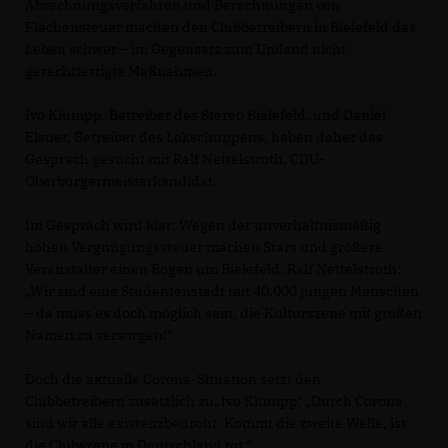
Abrechnungsverfahren und Berechnungen von
Flächensteuer machen den Clubbetreibern in Bielefeld das
Leben schwer – im Gegensatz zum Umland nicht
gerechtfertigte Maßnahmen.
Ivo Klumpp, Betreiber des Stereo Bielefeld, und Daniel
Elsner, Betreiber des Lokschuppens, haben daher das
Gespräch gesucht mit Ralf Nettelstroth, CDU-
Oberbürgermeisterkandidat.
Im Gespräch wird klar: Wegen der unverhältnismäßig
hohen Vergnügungssteuer machen Stars und größere
Veranstalter einen Bogen um Bielefeld. Ralf Nettelstroth:
Wir sind eine Studentenstadt mit 40.000 jungen Menschen
– da muss es doch möglich sein, die Kulturszene mit großen
Namen zu versorgen!“
Doch die aktuelle Corona-Situation setzt den
Clubbetreibern zusätzlich zu. Ivo Klumpp: „Durch Corona
sind wir alle existenzbedroht. Kommt die zweite Welle, ist
die Clubszene in Deutschland tot.“