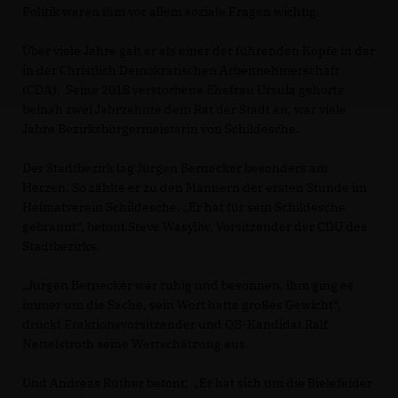
Politik waren ihm vor allem soziale Fragen wichtig.
Über viele Jahre galt er als einer der führenden Köpfe in der
in der Christlich Demokratischen Arbeitnehmerschaft
(CDA). Seine 2018 verstorbene Ehefrau Ursula gehörte
beinah zwei Jahrzehnte dem Rat der Stadt an, war viele
Jahre Bezirksbürgermeisterin von Schildesche.
Der Stadtbezirk lag Jürgen Bernecker besonders am
Herzen. So zählte er zu den Männern der ersten Stunde im
Heimatverein Schildesche. „Er hat für sein Schildesche
gebrannt“, betont Steve Wasyliw, Vorsitzender der CDU des
Stadtbezirks.
Jürgen Bernecker war ruhig und besonnen, ihm ging es
immer um die Sache, sein Wort hatte großes Gewicht“,
drückt Fraktionsvorsitzender und OB-Kandidat Ralf
Nettelstroth seine Wertschätzung aus.
Und Andreas Rüther betont: „Er hat sich um die Bielefelder