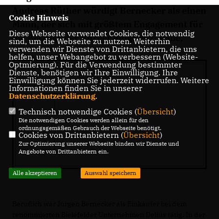
Andreas Rüther würdigt Bernecker als einen
Cookie Hinweis
Mann, der sich mit größtem Engagement für
Diese Webseite verwendet Cookies, die notwendig
die Belange der Bürger eingesetzt habe.
sind, um die Webseite zu nutzen. Weiterhin
verwenden wir Dienste von Drittanbietern, die uns
helfen, unser Webangebot zu verbessern (Website-
Optmierung). Für die Verwendung bestimmter
Dienste, benötigen wir Ihre Einwilligung. Ihre
Einwilligung können Sie jederzeit widerrufen. Weitere
Informationen finden Sie in unserer
Datenschutzerklärung
.
Technisch notwendige Cookies (
Übersicht
)
Die notwendigen Cookies werden allein für den
ordnungsgemäßen Gebrauch der Webseite benötigt.
Cookies von Drittanbietern (
Übersicht
)
Zur Optimierung unserer Webseite binden wir Dienste und
Angebote von Drittanbietern ein.
Alle akzeptieren
Auswahl speichern
Beruflich war Jürgen Bernecker als Einkäufer bei dem
renommierten Bielefelder Unternehmen Delius tätig. In der