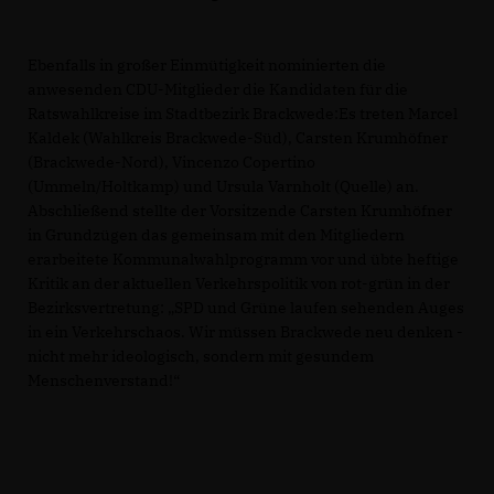
Ebenfalls in großer Einmütigkeit nominierten die
anwesenden CDU-Mitglieder die Kandidaten für die
Ratswahlkreise im Stadtbezirk Brackwede:Es treten Marcel
Kaldek (Wahlkreis Brackwede-Süd), Carsten Krumhöfner
(Brackwede-Nord), Vincenzo Copertino
(Ummeln/Holtkamp) und Ursula Varnholt (Quelle) an.
Abschließend stellte der Vorsitzende Carsten Krumhöfner
in Grundzügen das gemeinsam mit den Mitgliedern
erarbeitete Kommunalwahlprogramm vor und übte heftige
Kritik an der aktuellen Verkehrspolitik von rot-grün in der
Bezirksvertretung: „SPD und Grüne laufen sehenden Auges
in ein Verkehrschaos. Wir müssen Brackwede neu denken -
nicht mehr ideologisch, sondern mit gesundem
Menschenverstand!“