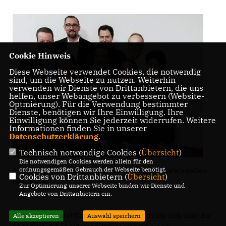
Cookie Hinweis
Diese Webseite verwendet Cookies, die notwendig
sind, um die Webseite zu nutzen. Weiterhin
verwenden wir Dienste von Drittanbietern, die uns
helfen, unser Webangebot zu verbessern (Website-
Optmierung). Für die Verwendung bestimmter
Dienste, benötigen wir Ihre Einwilligung. Ihre
Einwilligung können Sie jederzeit widerrufen. Weitere
Informationen finden Sie in unserer
Datenschutzerklärung
.
Technisch notwendige Cookies (
Übersicht
)
Die notwendigen Cookies werden allein für den
ordnungsgemäßen Gebrauch der Webseite benötigt.
Starkes "Spitzen Team" für Brackwede (Foto: www.awaken-
Cookies von Drittanbietern (
Übersicht
)
beauty.de)
Zur Optimierung unserer Webseite binden wir Dienste und
Angebote von Drittanbietern ein.
CDU-Vorsitzender Carsten Krumhöfner freute sich über die
Alle akzeptieren
Auswahl speichern