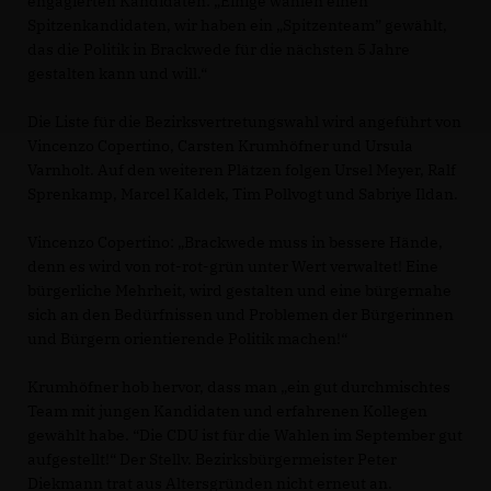
engagierten Kandidaten: „Einige wählen einen
Spitzenkandidaten, wir haben ein „Spitzenteam” gewählt,
das die Politik in Brackwede für die nächsten 5 Jahre
gestalten kann und will.“
Die Liste für die Bezirksvertretungswahl wird angeführt von
Vincenzo Copertino, Carsten Krumhöfner und Ursula
Varnholt. Auf den weiteren Plätzen folgen Ursel Meyer, Ralf
Sprenkamp, Marcel Kaldek, Tim Pollvogt und Sabriye Ildan.
Vincenzo Copertino: „Brackwede muss in bessere Hände,
denn es wird von rot-rot-grün unter Wert verwaltet! Eine
bürgerliche Mehrheit, wird gestalten und eine bürgernahe
sich an den Bedürfnissen und Problemen der Bürgerinnen
und Bürgern orientierende Politik machen!“
Krumhöfner hob hervor, dass man „ein gut durchmischtes
Team mit jungen Kandidaten und erfahrenen Kollegen
gewählt habe. “Die CDU ist für die Wahlen im September gut
aufgestellt!“ Der Stellv. Bezirksbürgermeister Peter
Diekmann trat aus Altersgründen nicht erneut an.