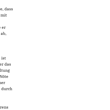
e, dass
 mit
e er
 ab,
 ist
er das
ltung
 Nöte
ner
d durch
hrens