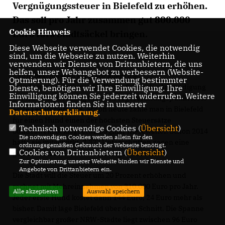
Vergnügungssteuer in Bielefeld zu erhöhen.
Das soll pro Jahr zusammen gut 800.000
Cookie Hinweis
Euro fürs Stadtsäckel bringen.
Diese Webseite verwendet Cookies, die notwendig
sind, um die Webseite zu nutzen. Weiterhin
verwenden wir Dienste von Drittanbietern, die uns
helfen, unser Webangebot zu verbessern (Website-
Kaum beschlossen sorgt vor allem die
Optmierung). Für die Verwendung bestimmter
Hundesteuererhöhung für Kritik. Schon die Ankündigung
Dienste, benötigen wir Ihre Einwilligung. Ihre
Einwilligung können Sie jederzeit widerrufen. Weitere
der Ausschusssitzung mit dem Tagesordnungspunkt löste
Informationen finden Sie in unserer
erste Leserbriefe aus. Schon heute zahle man in Bielefeld
Datenschutzerklärung
.
für einen Hund einen der höchsten Steuersätze
Technisch notwendige Cookies (
Übersicht
)
bundesweit, beklagt etwa Dagmar Kiesewalter. Schon 2014
Die notwendigen Cookies werden allein für den
hatte sie mitgewirkt, 2.327 Unterschriften gegen eine
ordnungsgemäßen Gebrauch der Webseite benötigt.
Cookies von Drittanbietern (
Übersicht
)
geplante Hundesteuererhöhung zu sammeln.
Zur Optimierung unserer Webseite binden wir Dienste und
Angebote von Drittanbietern ein.
Die Stadt will die Steuer um 20 Prozent erhöhen und
rechnet mit Mehreinnahmen von 310.000 Euro pro Jahr.
Alle akzeptieren
Auswahl speichern
Jeder erste Hund kostet dann 144 Euro, 24 Euro mehr als
bisher. Damit läge Bielefeld über dem Schnitt. Die Spanne
vergleichbar großer NRW-Städte liegt zwischen 96 Euro