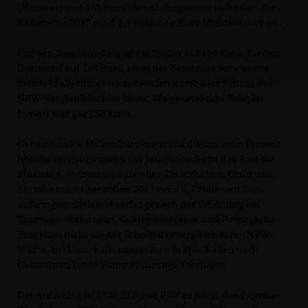
(Münster) und 162 Euro (Bonn). Insgesamt kalkuliert der
Kämmerer 2017 rund 1,9 Millionen Euro Hundesteuer ein.
Für den Zweithund steigt die Steuer auf 156 Euro, für den
Dritthund auf 168 Euro, sieht der Beschluss vor - womit
Bielefeld allerdings noch deutlich unter dem Schnitt der
NRW-Vergleichsstädte bleibt. Wuppertal zum Beispiel
fordert hier gar 288 Euro.
Gar eine halbe Million Euro mehr soll die um zehn Prozent
höhere Vergnügungssteuer bringen, schätzt das Amt für
Finanzen. Automatenaufsteller, Diskotheken, Clubs und
Einzelveranstalter sollen 2017 rund 5,7 Millionen Euro
aufbringen. Bielefeld verlangt nach der Erhöhung bei
Tanzveranstaltungen, Geldspielgeräten und Pornografie-
Entgelten mehr als der Schnitt der vergleichbaren NRW-
Städte, bei Unterhaltungsgeräten in Spielhallen und
Gaststätten sowie Filmvorführungen weniger.
Der Aufschlag ist CDU, BfB und FDP zu hoch, das Paprika-