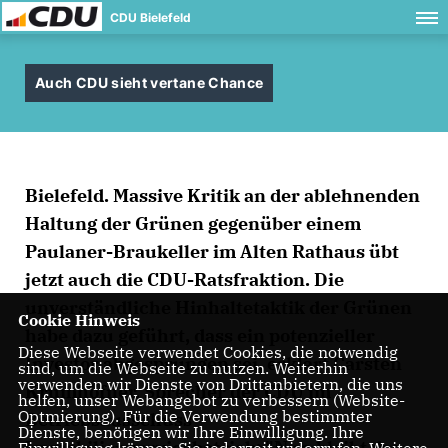
CDU Bielefeld
Auch CDU sieht vertane Chance
Bielefeld. Massive Kritik an der ablehnenden
Haltung der Grünen gegenüber einem
Paulaner-Braukeller im Alten Rathaus übt
jetzt auch die CDU-Ratsfraktion. Die
unverständliche Hinhaltetaktik der Grünen
Cookie Hinweis
habe dazu geführt, dass ein potenzieller
Diese Webseite verwendet Cookies, die notwendig
Investor abgesprungen sei, erklärt Carsten
sind, um die Webseite zu nutzen. Weiterhin
verwenden wir Dienste von Drittanbietern, die uns
Krumhöfner, Sprecher der CDU im
helfen, unser Webangebot zu verbessern (Website-
Optmierung). Für die Verwendung bestimmter
Betriebsausschuss
Dienste, benötigen wir Ihre Einwilligung. Ihre
Immobilienservicebetrieb: "Nun bleibt das
Einwilligung können Sie jederzeit widerrufen. Weitere