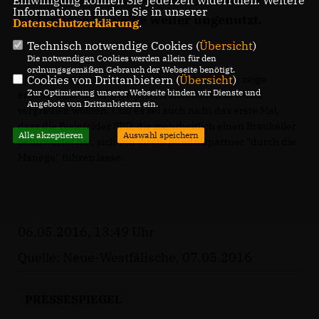
Informationen finden Sie in unserer
historische Gewölbe weiter ungenutzt.
Datenschutzerklärung
.
Technisch notwendige Cookies (
Übersicht
)
Die notwendigen Cookies werden allein für den
ordnungsgemäßen Gebrauch der Webseite benötigt.
Cookies von Drittanbietern (
Übersicht
)
Eine Riesenchance wurde vertan." Der Vorgang zeige
Zur Optimierung unserer Webseite binden wir Dienste und
erneut, dass die Grünen private Investoren bewusst
Angebote von Drittanbietern ein.
vergraulen wollten. Und es sei auch nicht das erste Mal,
dass die Bielefelder SPD, die mehrheitlich einen Braukeller
Alle akzeptieren
Auswahl speichern
befürwortet hat, sich von ihrem Bündnispartner "durch die
Manege" führen lasse.
06.05.2016, 13:49 Uhr
Quelle: Neue-Westfälische, 07.05.2016
PRESSESPIEGEL