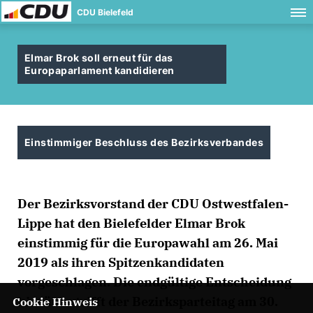
CDU Bielefeld
Elmar Brok soll erneut für das
Europaparlament kandidieren
Einstimmiger Beschluss des Bezirksverbandes
Der Bezirksvorstand der CDU Ostwestfalen-
Lippe hat den Bielefelder Elmar Brok
einstimmig für die Europawahl am 26. Mai
2019 als ihren Spitzenkandidaten
vorgeschlagen. Die endgültige Entscheidung
hierüber trifft der Bezirksparteitag am 30.
Cookie Hinweis