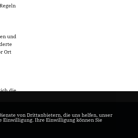
 Regeln
len und
derte
r Ort
ich die
enste von Drittanbietern, die uns helfen, unser
Einwilligung. Ihre Einwilligung können Sie