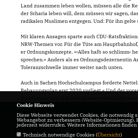
Land zusammen leben wollen, müssen alle die Re
der Scharia leben will, dem müssen wir sagen, das
radikalen Muslimen entgegen. Und: Für ihn gelte 
Mit klaren Ansagen sparte auch CDU-Ratsfraktions
NRW-Themen vor. Für die Tüte am Hauptbahnhof, 
er Ordnungskonzepte. »›Alles halb so schlimm‹ he
sprechen.« Anders als es Ordnungsdezernentin An
Toleranzschwelle immer weiter nach unten.
Auch in Sachen Hochschulcampus forderte Nettelst
Bebauungsplan erst 2020 vorliegt.« Und der vorau
Schullandschaft in Bielefeld jetzt vernünftig entw
Cookie Hinweis
Diese Webseite verwendet Cookies, die notwendig si
Webangebot zu verbessern (Website-Optmierung). Fü
IMPRESSUM
DATENSCHUTZ
jederzeit widerrufen. Weitere Informationen finden
KONTAKT
Technisch notwendige Cookies (
Übersicht
)