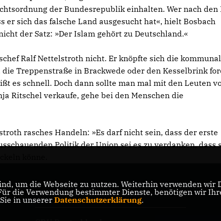
chtsordnung der Bundesrepublik einhalten. Wer nach den
s er sich das falsche Land ausgesucht hat«, hielt Bosbach
nicht der Satz: »Der Islam gehört zu Deutschland.«
chef Ralf Nettelstroth nicht. Er knöpfte sich die kommuna
die Treppenstraße in Brackwede oder den Kesselbrink for
ißt es schnell. Doch dann sollte man mal mit den Leuten vo
ja Ritschel verkaufe, gehe bei den Menschen die
roth rasches Handeln: »Es darf nicht sein, dass der erste
sschauenden Politik der Union sei es zu verdanken, dass s
ickeln könne.
nd, um die Webseite zu nutzen. Weiterhin verwenden wir Di
r die Verwendung bestimmter Dienste, benötigen wir Ihre 
CDU Nordrhein-Westfalen
 Sie in unserer
Datenschutzerklärung
.