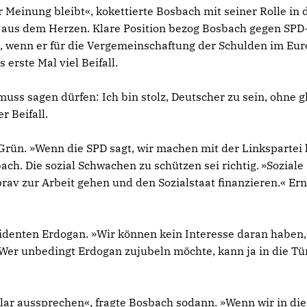
 Meinung bleibt«, kokettierte Bosbach mit seiner Rolle in 
 aus dem Herzen. Klare Position bezog Bosbach gegen SPD
al, wenn er für die Vergemeinschaftung der Schulden im Eur
 erste Mal viel Beifall.
ss sagen dürfen: Ich bin stolz, Deutscher zu sein, ohne gl
r Beifall.
rün. »Wenn die SPD sagt, wir machen mit der Linkspartei 
ch. Die sozial Schwachen zu schützen sei richtig. »Soziale
rav zur Arbeit gehen und den Sozialstaat finanzieren.« Er
identen Erdogan. »Wir können kein Interesse daran haben,
Wer unbedingt Erdogan zujubeln möchte, kann ja in die Tü
klar aussprechen«, fragte Bosbach sodann. »Wenn wir in di