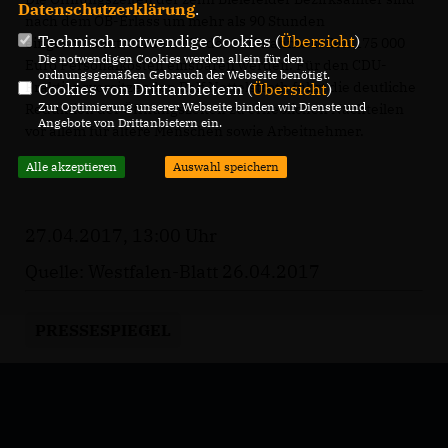
Datenschutzerklärung
.
nach dem OB-Erlass um mehr als 90 Stunden
Technisch notwendige Cookies (
Übersicht
)
eingeschränkt worden. Mit der Maßnahme sollen 175 000
Die notwendigen Cookies werden allein für den
Euro Personalkosten einsparen werden. Für den CDU-
ordnungsgemäßen Gebrauch der Webseite benötigt.
Fraktionsvorsitzenden Ralf Nettelstroth führt die deutliche
Cookies von Drittanbietern (
Übersicht
)
Zur Optimierung unserer Webseite binden wir Dienste und
Reduktion der Öffnungszeiten zu erheblichen Nachteilen
Angebote von Drittanbietern ein.
vor allem für ältere Menschen sowie Arbeitnehmer.
Alle akzeptieren
Auswahl speichern
27.04.2017, 13:00 Uhr
Quelle: Westfalen-Blatt 26.04.2017
PRESSESPIEGEL