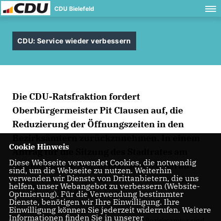
CDU Bielefeld
CDU: Service wieder verbessern
Die CDU-Ratsfraktion fordert
Oberbürgermeister Pit Clausen auf, die
Reduzierung der Öffnungszeiten in den
Bezirksämtern zurückzunehmen. In einem
Cookie Hinweis
Antrag für die Sitzung des Stadtrates am
Diese Webseite verwendet Cookies, die notwendig
Donnerstag, 4. Mai, dringt die CDU darauf,
sind, um die Webseite zu nutzen. Weiterhin
verwenden wir Dienste von Drittanbietern, die uns
den Service für die Bürger wieder auf den
helfen, unser Webangebot zu verbessern (Website-
Stand von 2015 zu bringen.
Optmierung). Für die Verwendung bestimmter
Dienste, benötigen wir Ihre Einwilligung. Ihre
Einwilligung können Sie jederzeit widerrufen. Weitere
Informationen finden Sie in unserer
Die Öffnungszeiten der zehn Bielefelder Bezirksämter sind