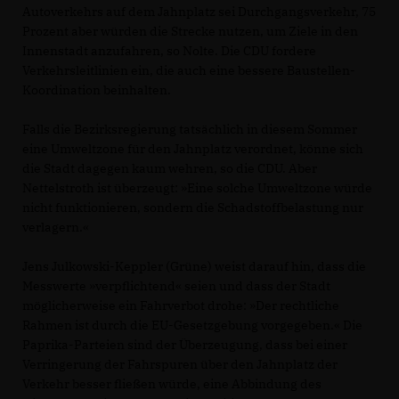
Autoverkehrs auf dem Jahnplatz sei Durchgangsverkehr, 75
Prozent aber würden die Strecke nutzen, um Ziele in den
Innenstadt anzufahren, so Nolte. Die CDU fordere
Verkehrsleitlinien ein, die auch eine bessere Baustellen-
Koordination beinhalten.
Falls die Bezirksregierung tatsächlich in diesem Sommer
eine Umweltzone für den Jahnplatz verordnet, könne sich
die Stadt dagegen kaum wehren, so die CDU. Aber
Nettelstroth ist überzeugt: »Eine solche Umweltzone würde
nicht funktionieren, sondern die Schadstoffbelastung nur
verlagern.«
Jens Julkowski-Keppler (Grüne) weist darauf hin, dass die
Messwerte »verpflichtend« seien und dass der Stadt
möglicherweise ein Fahrverbot drohe: »Der rechtliche
Rahmen ist durch die EU-Gesetzgebung vorgegeben.« Die
Paprika-Parteien sind der Überzeugung, dass bei einer
Verringerung der Fahrspuren über den Jahnplatz der
Verkehr besser fließen würde, eine Abbindung des