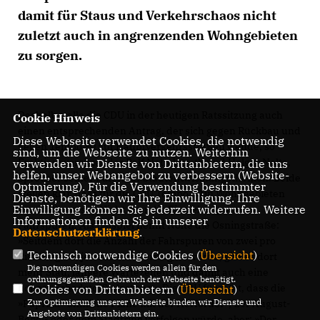
damit für Staus und Verkehrschaos nicht
zuletzt auch in angrenzenden Wohngebieten
zu sorgen.
Deshalb stelle die CDU in der heutigen Ratssitzung auch
Cookie Hinweis
einen entsprechenden Antrag, der sich gegen Rückbau und
Diese Webseite verwendet Cookies, die notwendig
gegen Tempo 30 auf Hauptverkehrsstraßen wende, so
sind, um die Webseite zu nutzen. Weiterhin
Fraktionsvorsitzender Ralf Nettelstroth und Holger Nolte,
verwenden wir Dienste von Drittanbietern, die uns
helfen, unser Webangebot zu verbessern (Website-
Sprecher seiner Partei für Stadtentwicklungsthemen. Beide
Optmierung). Für die Verwendung bestimmter
stellen klar, dass für die CDU Tempo 30 in Wohngebieten
Dienste, benötigen wir Ihre Einwilligung. Ihre
Einwilligung können Sie jederzeit widerrufen. Weitere
»vorstellbar« sei. Nicht aber die Einziehung von
Informationen finden Sie in unserer
Fahrspuren. Als Beispiel nennt Nolte die Osningstraße:
Datenschutzerklärung
.
»Seitdem dort die Anzahl der Fahrspuren von zwei pro
Technisch notwendige Cookies (
Übersicht
)
Richtung auf jeweils eine verringert wurde, gibt es dort
Die notwendigen Cookies werden allein für den
mehr Stau, längere Wartezeiten und damit auch eine
ordnungsgemäßen Gebrauch der Webseite benötigt.
höhere Schadstoffbelastung.« Die CDU fürchtet, dass die
Cookies von Drittanbietern (
Übersicht
)
Zur Optimierung unserer Webseite binden wir Dienste und
»Paprika« ähnliche Pläne mit der Herforder-, der August-
Angebote von Drittanbietern ein.
Bebel- oder dem Stadtring verfolgen würde, aber: »Der