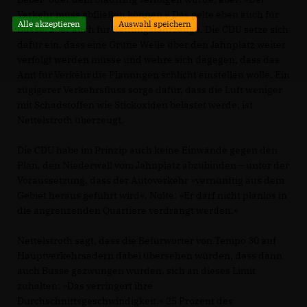
Verkehr muss abfließen können.« Das gelte eben auch für
Alle akzeptieren
Auswahl speichern
Busse, aber auch für Rettungsfahrzeuge. Die CDU setze sich
dafür ein, dass eine Grüne Welle über den Jahnplatz weiter
verfolgt werden müsse und wehre sich dagegen, dass das
Amt für Verkehr die Planungen schlicht einstellen wolle. Ein
zügigerer Verkehrsfluss sorge dafür, dass die Luft weniger
mit Schadstoffen wie Stickoxiden belastet werde, ist
Nettelstroth überzeugt.
Die CDU habe im Prinzip auch keine Einwände gegen den
Plan, den Niederwall vom Jahnplatz abzubinden – unter der
Voraussetzung, dass der Autoverkehr »vernünftig aus dem
Gebiet heraus geführt wird«. Nolte: »Er darf nicht planlos in
die angrenzenden Quartiere verdrängt werden.«
Nettelstroth sagt, dass die Befürworter von Tempo 30 auf
Hauptverkehrsadern dabei übersehen würden, dass dann
auch Busse gezwungen würden, sich an dieses Limit
zuhalten: »Das verringert ihre
Durchschnittsgeschwindigkeit.« 25 Prozent des