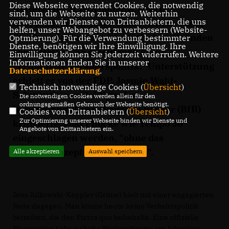
Diese Webseite verwendet Cookies, die notwendig
Nettelstroth (CDU) betonte, dass er
sind, um die Webseite zu nutzen. Weiterhin
verwenden wir Dienste von Drittanbietern, die uns
überzeugt sei, dass die Ratskoalition einen
helfen, unser Webangebot zu verbessern (Website-
Straßenrückbau aus ideologischen Gründen
Optmierung). Für die Verwendung bestimmter
Dienste, benötigen wir Ihre Einwilligung. Ihre
vorantreibe. "So macht man keine
Einwilligung können Sie jederzeit widerrufen. Weitere
Informationen finden Sie in unserer
vernünftige Verkehrspolitik." Unterstützung
Datenschutzerklärung
.
erhielt er von der FDP. Jasmin Wahl-
Technisch notwendige Cookies (
Übersicht
)
Schwentker verteidigte den
Die notwendigen Cookies werden allein für den
ordnungsgemäßen Gebrauch der Webseite benötigt.
Individualverkehr. Dorothea Becker (BfB)
Cookies von Drittanbietern (
Übersicht
)
Zur Optimierung unserer Webseite binden wir Dienste und
kritisierte, dass Pflöcke wie Tempo 30
Angebote von Drittanbietern ein.
eingeschlagen werden, "ohne das
Gesamtkonzept zu betrachten".
Alle akzeptieren
Auswahl speichern
Jens Julkowski-Keppler (Grüne) hielt mit einer engagierten
Rede dagegen. Man könne heute keine Verkehrspolitik
betreiben, die den Status quo beibehalte. Eine offizielle
Messstation habe zu hohe Stickoxidwerte am Jahnplatz