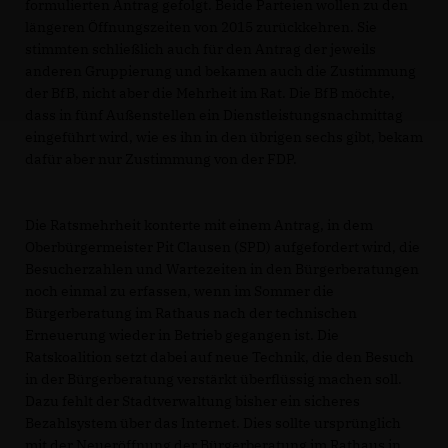
formulierten Antrag gefolgt. Beide Parteien wollen zu den
längeren Öffnungszeiten von 2015 zurückkehren. Sie
stimmten schließlich auch für den Antrag der jeweils
anderen Gruppierung und bekamen auch die Zustimmung
der BfB, nicht aber die Mehrheit im Rat. Die BfB möchte,
dass in fünf Außenstellen ein Dienstleistungsnachmittag
eingeführt wird, wie es ihn in den übrigen sechs gibt, bekam
dafür aber nur Zustimmung von der FDP.
Die Ratsmehrheit konterte mit einem Antrag, in dem
Oberbürgermeister Pit Clausen (SPD) aufgefordert wird, die
Besucherzahlen und Wartezeiten in den Bürgerberatungen
noch einmal zu erfassen, wenn im Sommer die
Bürgerberatung im Rathaus nach der technischen
Erneuerung wieder in Betrieb gegangen ist. Die
Ratskoalition setzt dabei auf neue Technik, die den Besuch
in der Bürgerberatung verstärkt überflüssig machen soll.
Dazu fehlt der Stadtverwaltung bisher ein sicheres
Bezahlsystem über das Internet. Dies sollte ursprünglich
mit der Neueröffnung der Bürgerberatung im Rathaus in