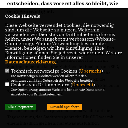
entscheiden, dass vorerst alles so bleibt, wie
es gegenwärtig ist.
Cookie Hinweis
Diese Webseite verwendet Cookies, die notwendig
sind, um die Webseite zu nutzen. Weiterhin
verwenden wir Dienste von Drittanbietern, die uns
2016 waren die Öffnungszeiten einiger Außenstellen der
helfen, unser Webangebot zu verbessern (Website-
Bürgerberatung deutlich verkürzt worden. Daraufhin
Optmierung). Für die Verwendung bestimmter
hatten vor allem die Linken zum Protest aufgerufen. Das
Dienste, benötigen wir Ihre Einwilligung. Ihre
Einwilligung können Sie jederzeit widerrufen. Weitere
Thema hat Bezirksvertretungen beschäftigt und es gab
Informationen finden Sie in unserer
bereits einen Bürgerantrag. Letztlich aber hat sich im
Datenschutzerklärung
.
Stadtrat immer die knappe Mehrheit der Koalition aus SPD,
Technisch notwendige Cookies (
Übersicht
)
Grünen, Piraten und Wählergemeinschaft Bürgernähe
Die notwendigen Cookies werden allein für den
durchgesetzt. 175.500 Euro im Jahr sollen durch die
ordnungsgemäßen Gebrauch der Webseite benötigt.
Cookies von Drittanbietern (
Übersicht
)
kürzeren Öffnungszeiten eingespart werden. 3,9 Stellen im
Zur Optimierung unserer Webseite binden wir Dienste und
Bürgeramt wurden gestrichen.
Angebote von Drittanbietern ein.
Alle akzeptieren
Auswahl speichern
Die Linken hatten auch jetzt das Thema wieder auf die
Tagesordnung des Stadtrates gebracht. Die CDU war mit
einem inhaltlich gleichen, nur etwas ausführlich