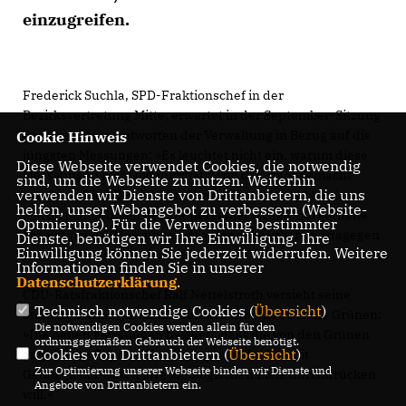
einzugreifen.
Frederick Suchla, SPD-Fraktionschef in der
Bezirksvertretung Mitte, erwartet in der September-Sitzung
des Gremiums Antworten der Verwaltung in Bezug auf die
Cookie Hinweis
jüngsten Messungen: »Es leuchtet nicht ein, warum diese
Diese Webseite verwendet Cookies, die notwendig
Messsungen nicht eigeninitiativ von der Stadt gemacht
sind, um die Webseite zu nutzen. Weiterhin
verwenden wir Dienste von Drittanbietern, die uns
wurden.« Die FDP sieht die Umweltverwaltung blamiert.
helfen, unser Webangebot zu verbessern (Website-
Martin Schmelz von der Wählergemeinschaft Bürgernähe
Optmierung). Für die Verwendung bestimmter
bezeichnet die Messungen des Handelsverbandes dagegen
Dienste, benötigen wir Ihre Einwilligung. Ihre
Einwilligung können Sie jederzeit widerrufen. Weitere
als »Gipfel der Unseriösität«.
Informationen finden Sie in unserer
Datenschutzerklärung
.
CDU-Ratsfraktionschef Ralf Nettelstroth versieht seine
Technisch notwendige Cookies (
Übersicht
)
Stellungnahme gleich mit einem Seitenhieb auf die Grünen:
Die notwendigen Cookies werden allein für den
»Die neuen Messungen belegen, dass die von den Grünen
ordnungsgemäßen Gebrauch der Webseite benötigt.
Cookies von Drittanbietern (
Übersicht
)
angeführte Paprika-Koalition ganz offenbar mit
Zur Optimierung unserer Webseite binden wir Dienste und
Gefälligkeits-Daten ihre ideologischen Ziele durchdrücken
Angebote von Drittanbietern ein.
will.«