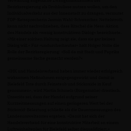
Verwaltung angebliche Zwangsmaßnahmen der
Bezirksregierung als Drohkulisse nutzen wollen, um den
Individualverkehr aus der Innenstadt zu drängen, vermutet
FDP-Ratssprecherin Jasmin Wahl-Schwentker. Nettelstroth
kann nicht nachvollziehen, dass Ritschel die Mess-Aktion
des Handels als »wenig konstruktiven Dialog« bezeichnete.
»Mit einer solchen Haltung zeigt sie, dass sie gar keinen
Dialog will.« Für »undurchschaubar« hält Holger Nolte die
Rolle der Bezirksregierung: »Soll da mit Stadt und Paprika
gemeinsame Sache gemacht werden?«
»IHK und Handelsverband haben immer wieder erfolgreich
wirksamen Maßnahmen entgegengewirkt und damit in
Bielefeld Tote durch Feinstaub und Stickoxide in Kauf
genommen«, wird Martin Schmelz (Bürgernähe) drastisch.
Unseriös sei, dass der Handel aufgrund seiner
Kurzzeitmessungen auf einen geringeren Wert bei der
Stickoxid-Belastung schließe als die Dauermessungen des
Landesumweltamtes ergäben. »Damit hat sich der
Handelsverband für eine konstruktive Mitarbeit an einem
Luftreinhalteplan für Bielefeld selbst disqualifiziert.«