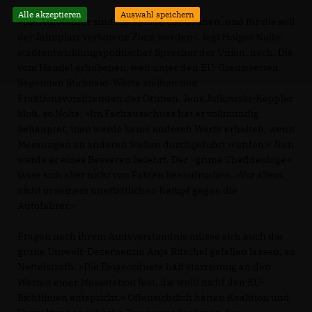
Alle akzeptieren
Auswahl speichern
»Die Autofahrer sind die Feinde der Grünen, und für die soll
der Jahnplatz verbotene Zone werden«, legt Holger Nolte,
stadtentwicklungspolitischer Sprecher der Union, nach. Die
vom Handel erhobenen, weit unter den EU-Grenzwerten
liegenden Stickoxid-Werte stellten den
Fraktionsvorsitzenden der Grünen, Jens Julkowski-Keppler
bloß, so Nolte: »Im Fachausschuss hat er vollmundig
behauptet, man werde keine anderen Werte erhalten, wenn
Messungen an anderen Stellen durchgeführt würden.« Nun
werde er eines Besseren belehrt. Der »grüne Chefideologe«
lasse sich aber nicht von Fakten beeindrucken. »Vor allem
nicht in seinem unerbittlichen Kampf gegen die
Autofahrer.«
Fragen nach ihrem Amtsverständnis müsse sich auch die
grüne Umwelt-Dezernentin Anja Ritschel gefallen lassen, so
Nettelstroth: »Die Beigeordnete hält starrsinnig an den
Werten einer Messstation fest, die wohl nicht den EU-
Richtlinien entspricht.« Offensichtlich hätten Koalition und