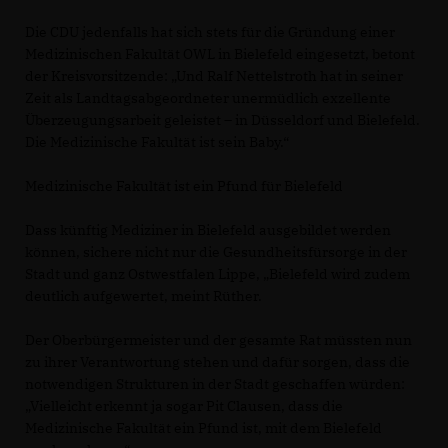
Die CDU jedenfalls hat sich stets für die Gründung einer
Medizinischen Fakultät OWL in Bielefeld eingesetzt, betont
der Kreisvorsitzende: „Und Ralf Nettelstroth hat in seiner
Zeit als Landtagsabgeordneter unermüdlich exzellente
Überzeugungsarbeit geleistet – in Düsseldorf und Bielefeld.
Die Medizinische Fakultät ist sein Baby.“
Medizinische Fakultät ist ein Pfund für Bielefeld
Dass künftig Mediziner in Bielefeld ausgebildet werden
können, sichere nicht nur die Gesundheitsfürsorge in der
Stadt und ganz Ostwestfalen Lippe, „Bielefeld wird zudem
deutlich aufgewertet, meint Rüther.
Der Oberbürgermeister und der gesamte Rat müssten nun
zu ihrer Verantwortung stehen und dafür sorgen, dass die
notwendigen Strukturen in der Stadt geschaffen würden:
Vielleicht erkennt ja sogar Pit Clausen, dass die
Medizinische Fakultät ein Pfund ist, mit dem Bielefeld