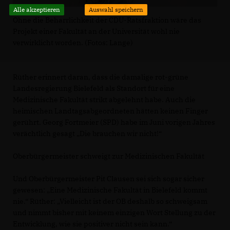
Alle akzeptieren
Auswahl speichern
Ohne die Beharrlichkeit der CDU-Ratsfraktion wäre das
Projekt einer Fakultät an der Universität wohl nie
verwirklicht worden. (Fotos: Lange)
Rüther erinnert daran, dass die damalige rot-grüne
Landesregierung Bielefeld als Standort für eine
Medizinische Fakultät strikt abgelehnt habe. Auch die
heimischen Landtagsabgeordneten hätten keinen Finger
gerührt. Georg Fortmeier (SPD) habe im Juni vorigen Jahres
verächtlich gesagt „Die brauchen wir nicht!“
Oberbürgermeister schweigt zur Medizinischen Fakultät
Und Oberbürgermeister Pit Clausen sei sich sogar sicher
gewesen: „Eine Medizinische Fakultät in Bielefeld kommt
nie.“ Rüther: „Vielleicht ist der OB deshalb so schweigsam
und nimmt bisher mit keinem einzigen Wort Stellung zu der
Entwicklung, wie sie positiver nicht sein kann.“