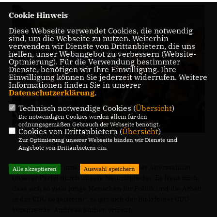
Cookie Hinweis
Diese Webseite verwendet Cookies, die notwendig
sind, um die Webseite zu nutzen. Weiterhin
verwenden wir Dienste von Drittanbietern, die uns
helfen, unser Webangebot zu verbessern (Website-
Optmierung). Für die Verwendung bestimmter
Dienste, benötigen wir Ihre Einwilligung. Ihre
Einwilligung können Sie jederzeit widerrufen. Weitere
Informationen finden Sie in unserer
Datenschutzerklärung
.
Technisch notwendige Cookies (
Übersicht
)
Die notwendigen Cookies werden allein für den
ordnungsgemäßen Gebrauch der Webseite benötigt.
Cookies von Drittanbietern (
Übersicht
)
Zur Optimierung unserer Webseite binden wir Dienste und
Angebote von Drittanbietern ein.
Wenn ich mich umschaue, dann sinkt der Altersschnitt
Alle akzeptieren
Auswahl speichern
unserer Partei durch unsere Neumitglieder. Es freut mich,
dass sich so viele junge Menschen für Politik und die Arbeit
in der CDU begeistern!“, zeigte sich der Bielefelder CDU
Vorsitzende, Andreas Rüther, erfreut.