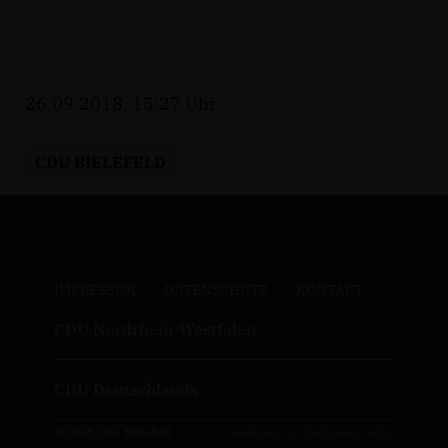
26.09.2018, 15:27 Uhr
CDU BIELEFELD
IMPRESSUM
DATENSCHUTZ
KONTAKT
CDU Nordrhein-Westfalen
CDU Deutschlands
@2026 CDU Bielefeld
Realisation: Sharkness Media