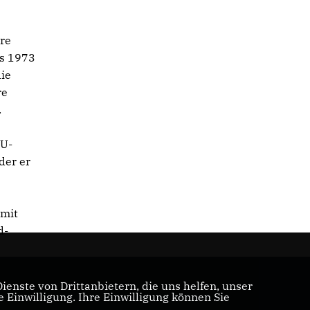
hre
is 1973
die
re
.
DU-
der er
 mit
d-
enste von Drittanbietern, die uns helfen, unser
Einwilligung. Ihre Einwilligung können Sie