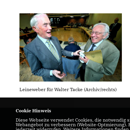
Leineweber für Walter Tacke (Archiv/rechts)
Cookie Hinweis
Diese Webseite verwendet Cookies, die notwendig si
Webangebot zu verbessern (Website-Optmierung). Fü
IMPRESSUM
DATENSCHUTZ
jederzeit widerrufen. Weitere Informationen finden