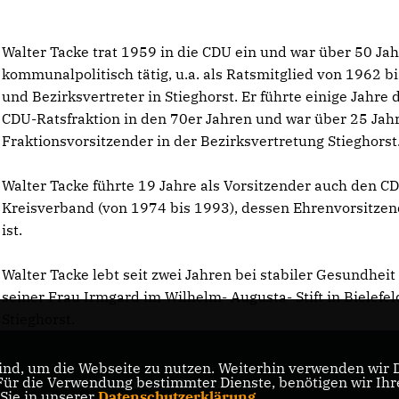
Walter Tacke trat 1959 in die CDU ein und war über 50 Ja
kommunalpolitisch tätig, u.a. als Ratsmitglied von 1962 b
und Bezirksvertreter in Stieghorst. Er führte einige Jahre 
CDU-Ratsfraktion in den 70er Jahren und war über 25 Jah
Fraktionsvorsitzender in der Bezirksvertretung Stieghorst
Walter Tacke führte 19 Jahre als Vorsitzender auch den C
Kreisverband (von 1974 bis 1993), dessen Ehrenvorsitzen
ist.
Walter Tacke lebt seit zwei Jahren bei stabiler Gesundheit
seiner Frau Irmgard im Wilhelm- Augusta- Stift in Bielefel
Stieghorst.
nd, um die Webseite zu nutzen. Weiterhin verwenden wir Di
r die Verwendung bestimmter Dienste, benötigen wir Ihre 
CDU Nordrhein-Westfalen
 Sie in unserer
Datenschutzerklärung
.