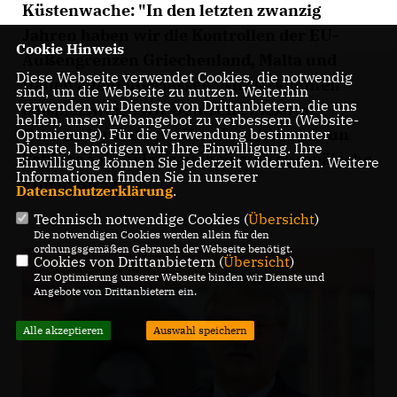
Küstenwache: "In den letzten zwanzig
Jahren haben wir die Kontrollen der EU-
Cookie Hinweis
Außengrenzen Griechenland, Malta und
Diese Webseite verwendet Cookies, die notwendig
Italien allein überlassen. Nur so konnten
sind, um die Webseite zu nutzen. Weiterhin
verwenden wir Dienste von Drittanbietern, die uns
beispielsweise wir Deutsche unseren
helfen, unser Webangebot zu verbessern (Website-
Grenzschutz abschaffen. Damit muss nun
Optmierung). Für die Verwendung bestimmter
Dienste, benötigen wir Ihre Einwilligung. Ihre
Schluss sein, wir brauchen eine europäische
Einwilligung können Sie jederzeit widerrufen. Weitere
Informationen finden Sie in unserer
Einrichtung!"
Datenschutzerklärung
.
Technisch notwendige Cookies (
Übersicht
)
Die notwendigen Cookies werden allein für den
ordnungsgemäßen Gebrauch der Webseite benötigt.
Cookies von Drittanbietern (
Übersicht
)
Zur Optimierung unserer Webseite binden wir Dienste und
Angebote von Drittanbietern ein.
Alle akzeptieren
Auswahl speichern